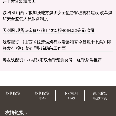
井下劳务派遣用工
诚利和 山西：拟加强地方煤矿安全监督管理机构建设 改革煤
矿安全监管人员派驻制度
天创网 现货黄金价格涨1.42% 报4064.22美元/盎司
我要配资 《山西省统筹煤炭行业发展和安全新规十七条》即
将发布 拟彻底清理取缔隐蔽工作面
粤友钱配资 073期张雨双色球预测奖号：红球杀号推荐
扬帆配资
扬帆配资
专业杠杆
线下股票
平台
配资
配资平台
友情链接：