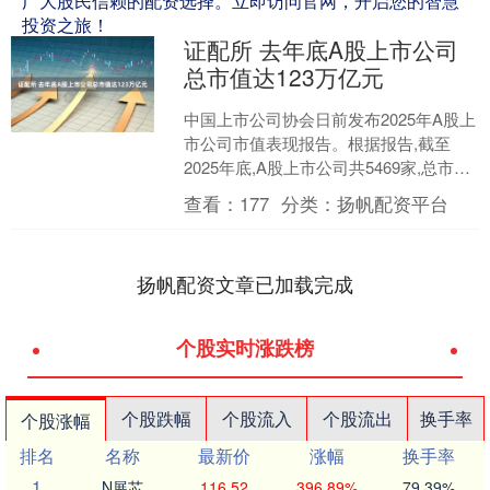
广大股民信赖的配资选择。立即访问官网，开启您的智慧
投资之旅！
证配所 去年底A股上市公司
总市值达123万亿元
中国上市公司协会日前发布2025年A股上
市公司市值表现报告。根据报告,截至
2025年底,A股上市公司共5469家,总市值
123万亿元,其中2025年新增上市公司....
查看：
177
分类：
扬帆配资平台
扬帆配资文章已加载完成
个股实时涨跌榜
个股跌幅
个股流入
个股流出
换手率
个股涨幅
排名
名称
最新价
涨幅
换手率
1
N展芯
116.52
396.89%
79.39%