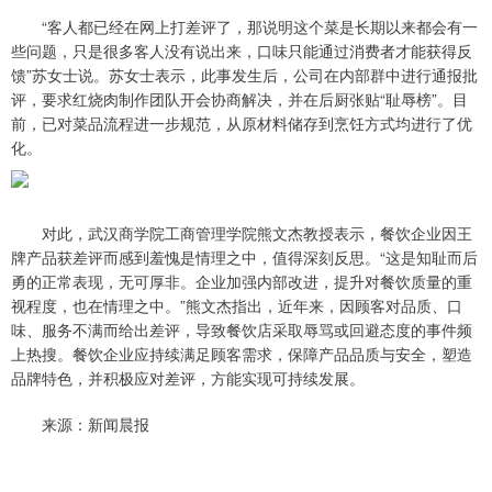
“客人都已经在网上打差评了，那说明这个菜是长期以来都会有一
些问题，只是很多客人没有说出来，口味只能通过消费者才能获得反
馈”苏女士说。苏女士表示，此事发生后，公司在内部群中进行通报批
评，要求红烧肉制作团队开会协商解决，并在后厨张贴“耻辱榜”。目
前，已对菜品流程进一步规范，从原材料储存到烹饪方式均进行了优
化。
对此，武汉商学院工商管理学院熊文杰教授表示，餐饮企业因王
牌产品获差评而感到羞愧是情理之中，值得深刻反思。“这是知耻而后
勇的正常表现，无可厚非。企业加强内部改进，提升对餐饮质量的重
视程度，也在情理之中。”熊文杰指出，近年来，因顾客对品质、口
味、服务不满而给出差评，导致餐饮店采取辱骂或回避态度的事件频
上热搜。餐饮企业应持续满足顾客需求，保障产品品质与安全，塑造
品牌特色，并积极应对差评，方能实现可持续发展。
来源：新闻晨报