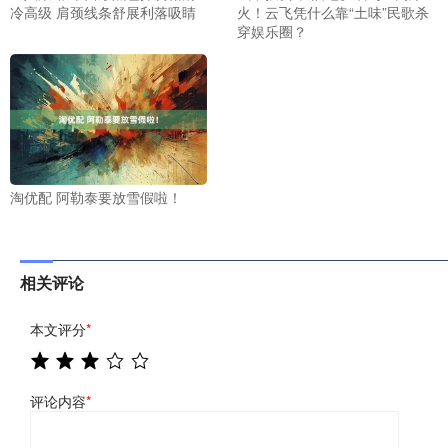
冷高级 肩颈线条舒展利落吸睛
火！云飞凭什么靠“土味”民歌杀
穿娱乐圈？
淘优配 阿勒泰要放雪假啦！
相关评论
本文评分
*
评论内容
*