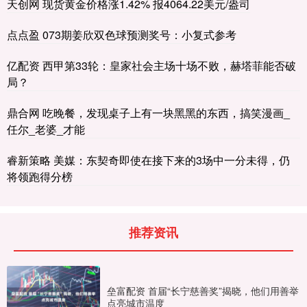
天创网 现货黄金价格涨1.42% 报4064.22美元/盎司
点点盈 073期姜欣双色球预测奖号：小复式参考
亿配资 西甲第33轮：皇家社会主场十场不败，赫塔菲能否破
局？
鼎合网 吃晚餐，发现桌子上有一块黑黑的东西，搞笑漫画_
任尔_老婆_才能
睿新策略 美媒：东契奇即使在接下来的3场中一分未得，仍
将领跑得分榜
推荐资讯
垒富配资 首届“长宁慈善奖”揭晓，他们用善举
点亮城市温度