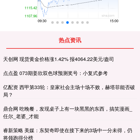
热点资讯
天创网 现货黄金价格涨1.42% 报4064.22美元/盎司
点点盈 073期姜欣双色球预测奖号：小复式参考
亿配资 西甲第33轮：皇家社会主场十场不败，赫塔菲能否破
局？
鼎合网 吃晚餐，发现桌子上有一块黑黑的东西，搞笑漫画_
任尔_老婆_才能
睿新策略 美媒：东契奇即使在接下来的3场中一分未得，仍
将领跑得分榜