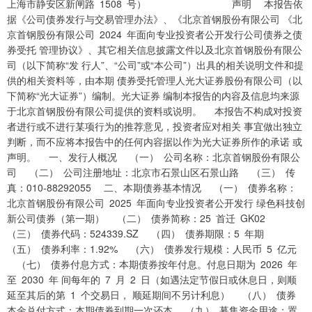
上海市静安区新闸路 1508 号） 声明 本报告依
据《公司债券发行与交易管理办法》、《北京首钢股份有限公司 《北
京首钢股份有限公司 2024 年面向专业投资者公开发行公司债券之债
券受托 管理协议》、其它相关信息披露文件以及北京首钢股份有限公
司（以下简称“发 行人”、“公司”或“本公司”）出具的相关说明文件和提
供的相关资料等，由本期 债券受托管理人光大证券股份有限公司（以
下简称“光大证券”）编制。光大证券 编制本报告的内容及信息均来源
于北京首钢股份有限公司提供的资料或说明。 本报告不构成对投资
者进行或不进行某项行为的推荐意见，投资者应对相关 事宜做出独立
判断，而不应将本报告中的任何内容据以作为光大证券所作的承诺 或
声明。 一、发行人概况 （一） 公司名称：北京首钢股份有限公
司 （二） 公司注册地址：北京市石景山区石景山路 （三） 传
真：010-88292055 二、本期债券基本情况 （一） 债券名称：
北京首钢股份有限公司 2025 年面向专业投资者公开发行 绿色科技创
新公司债券（第一期） （二） 债券简称：25 首迁 GK02
（三） 债券代码：524339.SZ （四） 债券期限：5 年期
（五） 债券利率：1.92% （六） 债券发行规模：人民币 5 亿元
（七） 债券付息方式：本期债券按年付息。付息日期为 2026 年
至 2030 年 间每年的 7 月 2 日（如遇法定节假日或休息日，则顺
延至其后的第 1 个交易日， 顺延期间不另计利息） （八） 债券
本金兑付方式：本期债券到期一次还本 （九） 募集资金用途：置