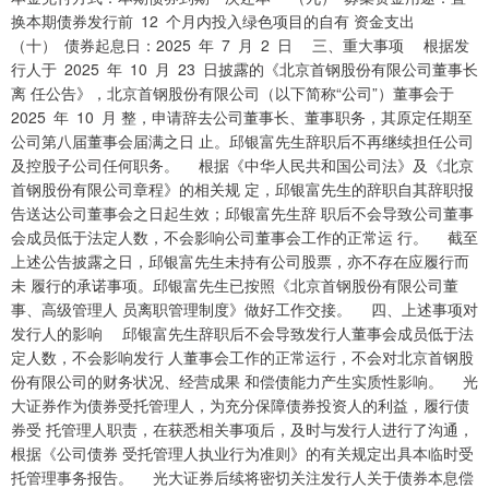
换本期债券发行前 12 个月内投入绿色项目的自有 资金支出
（十） 债券起息日：2025 年 7 月 2 日 三、重大事项 根据发
行人于 2025 年 10 月 23 日披露的《北京首钢股份有限公司董事长
离 任公告》，北京首钢股份有限公司（以下简称“公司”）董事会于
2025 年 10 月 整，申请辞去公司董事长、董事职务，其原定任期至
公司第八届董事会届满之日 止。邱银富先生辞职后不再继续担任公司
及控股子公司任何职务。 根据《中华人民共和国公司法》及《北京
首钢股份有限公司章程》的相关规 定，邱银富先生的辞职自其辞职报
告送达公司董事会之日起生效；邱银富先生辞 职后不会导致公司董事
会成员低于法定人数，不会影响公司董事会工作的正常运 行。 截至
上述公告披露之日，邱银富先生未持有公司股票，亦不存在应履行而
未 履行的承诺事项。邱银富先生已按照《北京首钢股份有限公司董
事、高级管理人 员离职管理制度》做好工作交接。 四、上述事项对
发行人的影响 邱银富先生辞职后不会导致发行人董事会成员低于法
定人数，不会影响发行 人董事会工作的正常运行，不会对北京首钢股
份有限公司的财务状况、经营成果 和偿债能力产生实质性影响。 光
大证券作为债券受托管理人，为充分保障债券投资人的利益，履行债
券受 托管理人职责，在获悉相关事项后，及时与发行人进行了沟通，
根据《公司债券 受托管理人执业行为准则》的有关规定出具本临时受
托管理事务报告。 光大证券后续将密切关注发行人关于债券本息偿