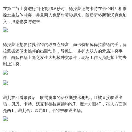
在第二节比赛进行到还剩26.6秒时，德拉蒙德与卡特在卡位时互相推
搡发生肢体冲突，并且两人也是对喷吵起来。随后萨格斯和沃克也加
入，贝恩也参与进来。
德拉蒙德想要拉拽卡特的球衣点登富，而卡特拍掉德拉蒙德的手，德
拉蒙德还做出挑衅的出圈动作，导致进一步扩大双方的矛盾冲突事
件。两队在场上随之发生大规模冲突事件，现场工作人员赶紧上前去
制止冲突。
裁判在回看录像后，吹罚挑事的萨格斯技术犯规，且被直接驱逐出
场，贝恩、卡特、沃克和德拉蒙德均吃T。魔术方面4T，76人方面则
是两T，裁判合计吹罚6T，卡特被驱逐出场。