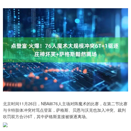
北京时间11月26日，NBA杯76人主场对阵魔术的比赛，在第二节比赛
与卡特肢体冲突对骂点登富，萨格斯、贝恩与沃克也加入冲突。裁判
吹罚双方合计6T，其中萨格斯直接被驱逐离场。