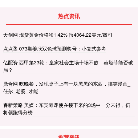
热点资讯
天创网 现货黄金价格涨1.42% 报4064.22美元/盎司
点点盈 073期姜欣双色球预测奖号：小复式参考
亿配资 西甲第33轮：皇家社会主场十场不败，赫塔菲能否破
局？
鼎合网 吃晚餐，发现桌子上有一块黑黑的东西，搞笑漫画_
任尔_老婆_才能
睿新策略 美媒：东契奇即使在接下来的3场中一分未得，仍
将领跑得分榜
推荐资讯