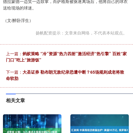
德拉蒙德一边笑一边鼓掌，而萨格斯被驱逐离场后，他将自己的球衣
送给现场的球迷。
（文/醉卧浮生）
扬帆配资提示：文章来自网络，不代表本站观点。
上一篇：
蚂蚁策略 “冷”资源“热力四射”激活经济“热引擎” 百姓“家
门口”吃上“旅游饭”
下一篇：
大圣证券 勒布朗无敌纪录恐遭中断？65场规则成老将致
命软肋
相关文章