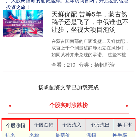
广大股民信赖的配资选择。立即访问官网，开启您的智慧
投资之旅！
天鲜优配 苦等5年，蒙古熟
鸭子还是飞了，中俄谁也不
让步，坐视大项目泡汤
在蒙古国南部的广袤戈壁上天鲜优配，
成百上千个测量桩静静地立在风沙中，
如同某种并未兑现的承诺。 这些木桩原
本标记的是一条通往财富的黄金通道
查看：
210
分类：
扬帆配资
——西伯利亚力量2号天然....
扬帆配资文章已加载完成
个股实时涨跌榜
个股跌幅
个股流入
个股流出
换手率
个股涨幅
排名
名称
最新价
涨幅
换手率