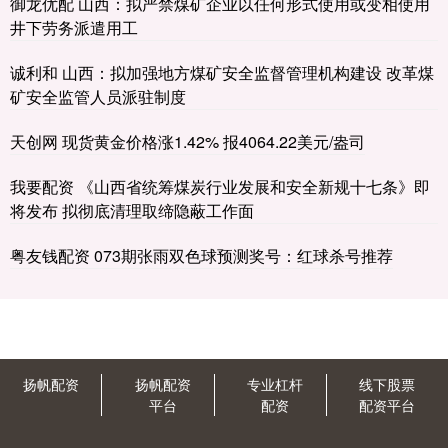
御龙优配 山西：拟严禁煤矿企业以任何形式使用或变相使用
井下劳务派遣用工
诚利和 山西：拟加强地方煤矿安全监督管理机构建设 改革煤
矿安全监管人员派驻制度
天创网 现货黄金价格涨1.42% 报4064.22美元/盎司
我要配资 《山西省统筹煤炭行业发展和安全新规十七条》即
将发布 拟彻底清理取缔隐蔽工作面
粤友钱配资 073期张雨双色球预测奖号：红球杀号推荐
扬帆配资
扬帆配资
专业杠杆
线下股票
平台
配资
配资平台