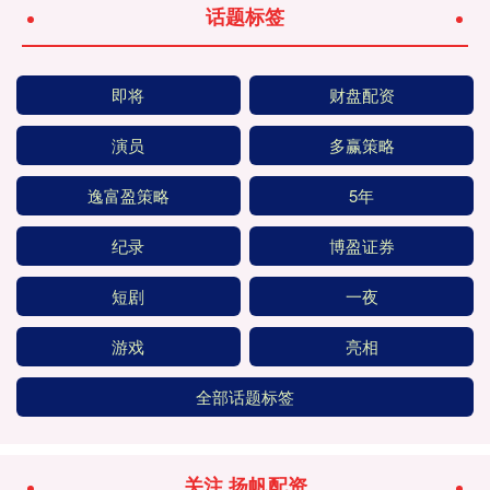
话题标签
即将
财盘配资
演员
多赢策略
逸富盈策略
5年
纪录
博盈证券
短剧
一夜
游戏
亮相
全部话题标签
关注 扬帆配资