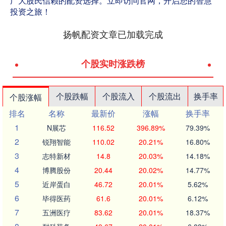
广大股民信赖的配资选择。立即访问官网，开启您的智慧
投资之旅！
扬帆配资文章已加载完成
个股实时涨跌榜
个股跌幅
个股流入
个股流出
换手率
个股涨幅
排名
名称
最新价
涨幅
换手率
1
N展芯
116.52
396.89%
79.39%
2
锐翔智能
110.02
20.21%
16.80%
3
志特新材
14.8
20.03%
14.18%
4
博腾股份
20.44
20.02%
14.77%
5
近岸蛋白
46.72
20.01%
5.62%
6
毕得医药
61.6
20.01%
6.12%
7
五洲医疗
83.62
20.01%
18.37%